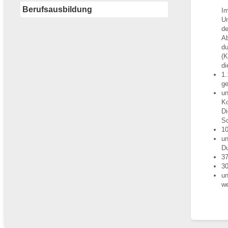
Berufsausbildung
Im
Um
de
Ab
du
(K
di
1.
ge
un
Ko
Di
Sc
10
un
Du
37
30
un
we