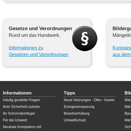
Gesetze und Verordnungen
Bilderga
Rund um das Handwerk.
Mängelbi
Informationen zu
Kurioses
Gesetzen und Verordnungen
aus dem 
Informationen
Tipps
Bil
Häufig gestellte Fragen
Neue Heizungen - Ofen - Kamin
Män
Ihrer Sicherheit zuliebe
Energieeinsparung
Män
Ihr Schornsteinfeger
Brandverhütung
Bau
Für die Umwelt
Umweltschutz
Män
Neutrale Kompetenz mit
Sic