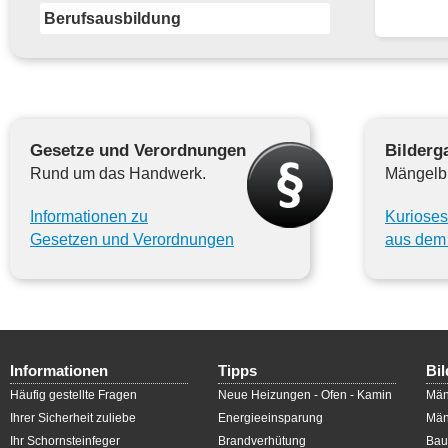
Berufsausbildung
Gesetze und Verordnungen
Bilderga
Rund um das Handwerk.
Mängelbi
Informationen zu
Kurioses
Gesetzen und Verordnungen
aus dem 
Informationen
Tipps
Bil
Häufig gestellte Fragen
Neue Heizungen - Ofen - Kamin
Män
Ihrer Sicherheit zuliebe
Energieeinsparung
Män
Ihr Schornsteinfeger
Brandverhütung
Bau