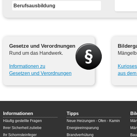
Berufsausbildung
Gesetze und Verordnungen
Bilderga
Rund um das Handwerk.
Mängelbi
Informationen zu
Kurioses
Gesetzen und Verordnungen
aus dem 
Informationen
Tipps
Bil
Häufig gestellte Fragen
Neue Heizungen - Ofen - Kamin
Män
Ihrer Sicherheit zuliebe
Energieeinsparung
Män
Ihr Schornsteinfeger
Brandverhütung
Bau