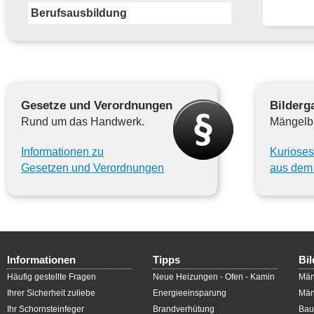
Berufsausbildung
Gesetze und Verordnungen
Bilderga
Rund um das Handwerk.
Mängelbi
Informationen zu
Kurioses
Gesetzen und Verordnungen
aus dem 
Informationen
Tipps
Bil
Häufig gestellte Fragen
Neue Heizungen - Ofen - Kamin
Män
Ihrer Sicherheit zuliebe
Energieeinsparung
Män
Ihr Schornsteinfeger
Brandverhütung
Bau